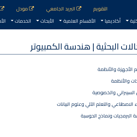
Second
التقويم
البريد الجامعي
مودل
Main na
لية
أكاديميا
الأقسام العلمية
الأبحاث
الخدمات
الأخ
Co
لات البحثية | هندسة الكمبيوتر