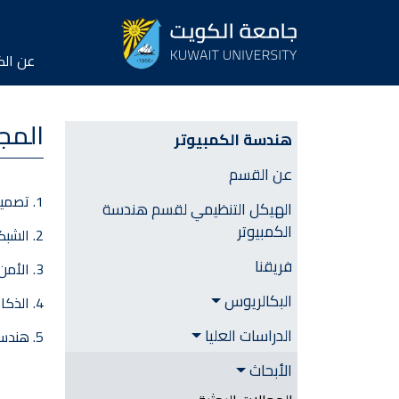
ary Menu
vigation
عن الك
mputer Engineering | Side Menu
المجا
هندسة الكمبيوتر
عن القسم
1. تصميم الأجهزة والأنظمة
الهيكل التنظيمي لقسم هندسة
الكمبيوتر
2. الشبكات والأنظمة
فريقنا
3. الأمن السيبراني والخصوصية
البكالريوس
4. الذكاء الاصطناعي والتعلم الآلي وعلوم البيانات
الدراسات العليا
5. هندسة البرمجيات ونماذج الحوسبة
الأبحاث